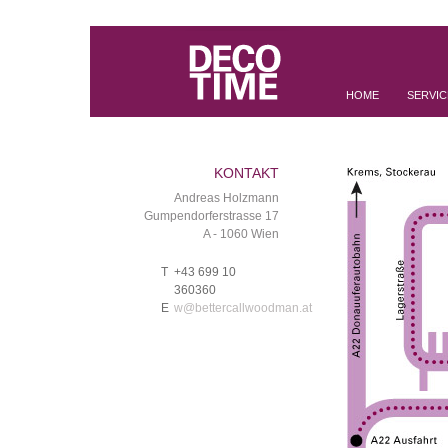
HOME
SERVIC
KONTAKT
Andreas Holzmann
Gumpendorferstrasse 17
A - 1060 Wien
T
+43 699 10
360360
E
w@bettercallwoodman.at