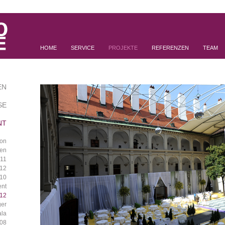
HOME
SERVICE
PROJEKTE
REFERENZEN
TEAM
EN
SE
NT
ton
ten
011
012
10
ent
-12
ger
ala
08