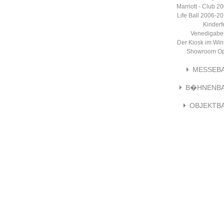
Marriott - Club 2
Life Ball 2006-2
Kinderf
Venedigabe
Der Kiosk im Win
Showroom Op
MESSEB
B�HNENB
OBJEKTB