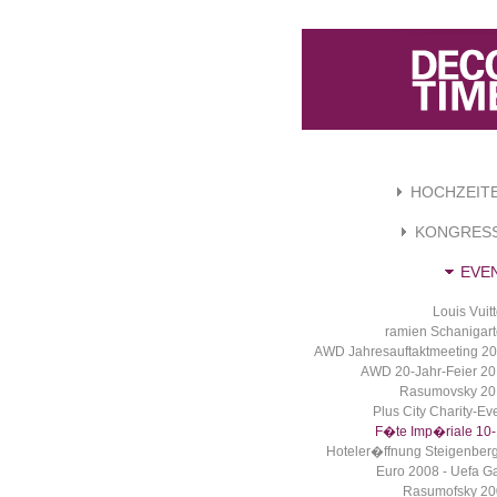
HOCHZEIT
KONGRES
EVE
Louis Vuit
ramien Schanigar
AWD Jahresauftaktmeeting 2
AWD 20-Jahr-Feier 2
Rasumovsky 20
Plus City Charity-Ev
F�te Imp�riale 10
Hoteler�ffnung Steigenber
Euro 2008 - Uefa G
Rasumofsky 20