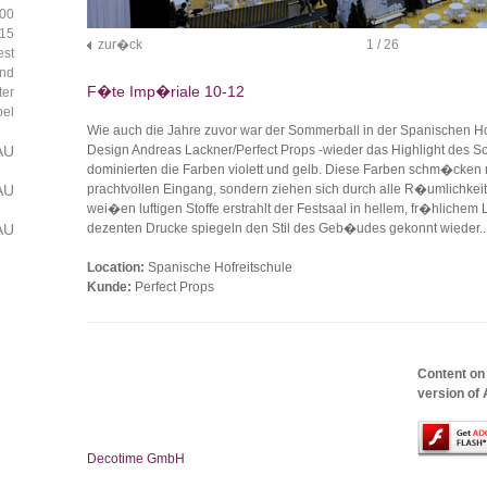
000
015
zur�ck
1
/ 26
est
nd
F�te Imp�riale 10-12
ter
el
Wie auch die Jahre zuvor war der Sommerball in der Spanischen Hof
AU
Design Andreas Lackner/Perfect Props -wieder das Highlight des 
dominierten die Farben violett und gelb. Diese Farben schm�cken 
AU
prachtvollen Eingang, sondern ziehen sich durch alle R�umlichkeit
wei�en luftigen Stoffe erstrahlt der Festsaal in hellem, fr�hlichem L
AU
dezenten Drucke spiegeln den Stil des Geb�udes gekonnt wieder..
Location:
Spanische Hofreitschule
Kunde:
Perfect Props
Content on
version of 
Decotime GmbH